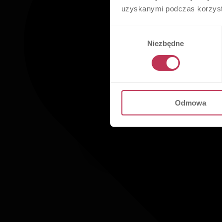
uzyskanymi podczas korzysta
Wybór
Niezbędne
zgody
Odmowa