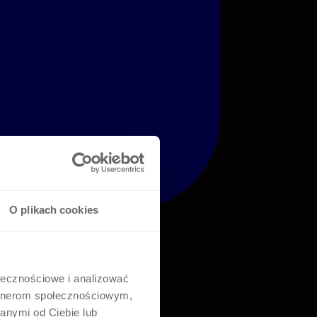
O plikach cookies
ołecznościowe i analizować
artnerom społecznościowym,
anymi od Ciebie lub