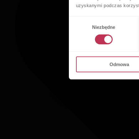
uzyskanymi podczas korzysta
Wybór
Niezbędne
zgody
Odmowa