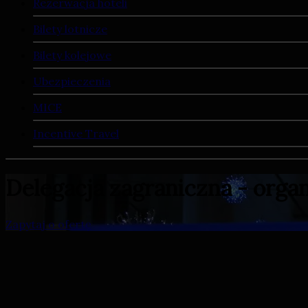
Rezerwacja hoteli
Bilety lotnicze
Bilety kolejowe
Ubezpieczenia
MICE
Incentive Travel
Delegacja zagraniczna - org
Zapytaj o ofertę