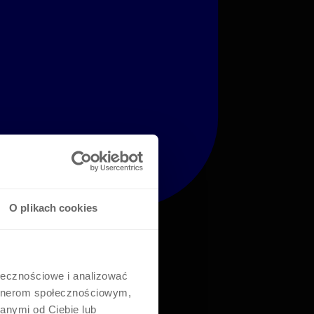
O plikach cookies
ołecznościowe i analizować
artnerom społecznościowym,
anymi od Ciebie lub