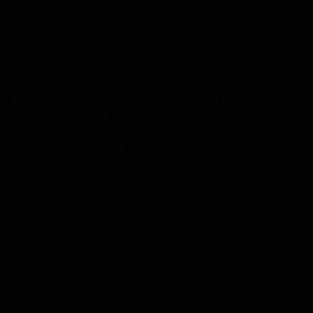
przy użyciu prywatnego samochodu pracownika.
Miejscowość rozpoczęcia i zakończenia podróży
służbowej określa pracodawca.
Podróże służbowe krajowe i
zagraniczne. Rozliczenie delegacji
Pracownik rozlicza koszty podróży służbowej: nie
później niż w terminie 14 dni od dnia zakończenia tej
podróży, ponadto załącza rachunki, faktury lub bilety
potwierdzające poszczególne wydatki; nie dotyczy to
diet oraz wydatków objętych ryczałtami. W przypadku
korzystania podczas podróży służbowej z samochodu
osobowego, motocykla lub motoroweru będącego
własnością pracownika przysługuje: zwrot kosztów
przejazdu w wysokości stanowiącej iloczyn
przejechanych kilometrów przez stawkę za jeden
kilometr przebiegu, ustaloną przez pracodawcę.
Stawka za jeden kilometr nie może być wyższa niż