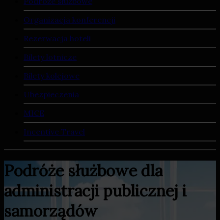
Podróże służbowe
Organizacja konferencji
Rezerwacja hoteli
Bilety lotnicze
Bilety kolejowe
Ubezpieczenia
MICE
Incentive Travel
Podróże służbowe dla
administracji publicznej i
samorządów