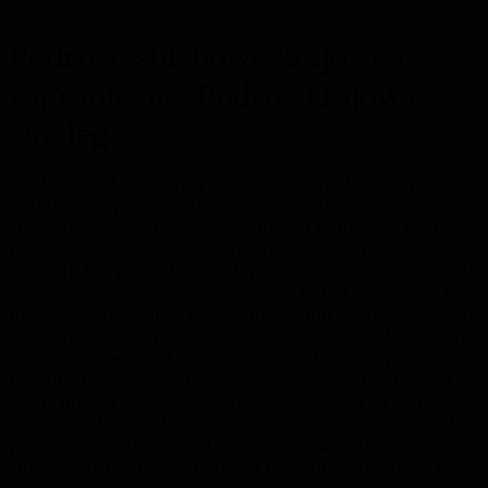
Podróże służbowe krajowe i
zagraniczne. Podróż krajowa.
Nocleg
W hotelu lub innym obiekcie świadczącym usługi
hotelarskie przysługuje zwrot kosztów w wysokości
stwierdzonej rachunkiem. Kwota za jedną noc nie może
jednak przekraczać dwudziestokrotności stawki diety
(600 zł). Rozporządzenie dopuszcza możliwość zwrotu
kosztów za
rezerwacje hoteli dla firm
przewyższających wskazany limit. Dotyczy to
uzasadnionych przypadków. Jeśli pracodawca nie
zapewni pracownikowi noclegu, a ten nie przedstawi
rachunku za nocleg, będzie przysługiwał mu ryczałt za
każdy nocleg w wysokości 150% diety, czyli 45 zł. Ryczałt
dotyczy tylko noclegów trwających minimum 6 godzin
pomiędzy godzinami 21 a 7. Zwrot kosztów noclegów
lub ryczałt nie przysługuje za czas przejazdów, a także