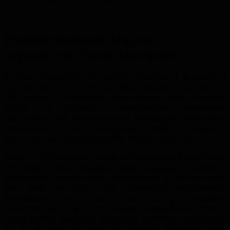
Podróże służbowe krajowe i
zagraniczne. Środki transportu
Środek transportu w podróży służbowej krajowej i
zagranicznej, w tym rodzaj i klasę, określa pracodawca.
Na wniosek pracownika pracodawca może wyrazić
zgodę na przejazd samochodem osobowym,
motocyklem lub motorowerem niebędącym własnością
pracodawcy. Przy wyznaczaniu środka transportu
bierze się pod uwagę specyfikę danego wyjazdu.
Może to być transport środkami komunikacji publicznej,
obejmujące także
grupowe bilety lotnicze
, pojazdem
służbowym lub pojazdem nienależącym do pracodawcy
(nie musi on także być własnością pracownika).
Pracodawca nie może narzucić pracownikowi
wykorzystania jego prywatnego samochodu. Strony
mogą jednak poczynić stosowne ustalenia, umawiając
się na przykład, że wyjazdy służbowe odbywane będą