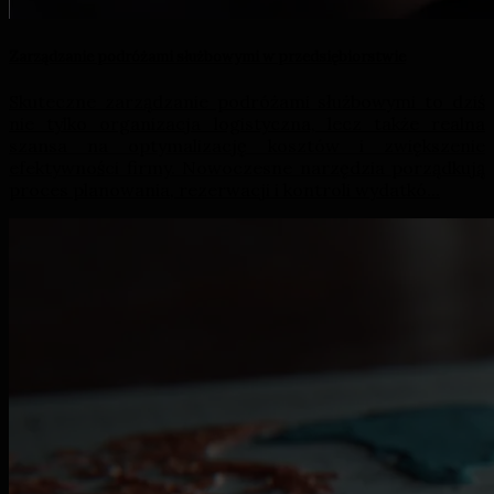
Zarządzanie podróżami służbowymi w przedsiębiorstwie
Skuteczne zarządzanie podróżami służbowymi to dziś
nie tylko organizacja logistyczna, lecz także realna
szansa na optymalizację kosztów i zwiększenie
efektywności firmy. Nowoczesne narzędzia porządkują
proces planowania, rezerwacji i kontroli wydatkó...