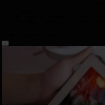
drogowym (j.t. Dz. U. z 2013 r., poz. 1414 z późn.
zm.);
Ustawa z dnia 27 sierpnia 2004 r. o
świadczeniach opieki zdrowotnej finansowanych
ze środków publicznych (j.t. Dz. U. z 2008 r. nr 164,
poz. 1027 z późn. zm.).
Źródło:
Państwowa Inspekcja Pracy