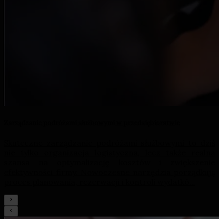
Zarządzanie podróżami służbowymi w przedsiębiorstwie
Skuteczne zarządzanie podróżami służbowymi to dziś
nie tylko organizacja logistyczna, lecz także realna
szansa na optymalizację kosztów i zwiększenie
efektywności firmy. Nowoczesne narzędzia porządkują
proces planowania, rezerwacji i kontroli wydatkó...