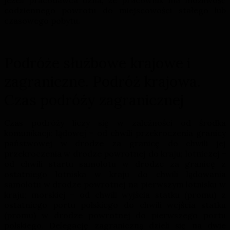
jeżeli pracodawca uzna, że pracownik ma możliwość
codziennego powrotu do miejscowości stałego lub
czasowego pobytu.
Podróże służbowe krajowe i
zagraniczne. Podróż krajowa.
Czas podróży zagranicznej
Czas podróży liczy się w zależności od środka
komunikacji: lądowej − od chwili przekroczenia granicy
państwowej w drodze za granicę do chwili jej
przekroczenia w drodze powrotnej do kraju; lotniczej −
od chwili startu samolotu w drodze za granicę z
ostatniego lotniska w kraju do chwili lądowania
samolotu w drodze powrotnej na pierwszym lotnisku w
kraju; morskiej − od chwili wyjścia statku (promu) z
ostatniego portu polskiego do chwili wejścia statku
(promu) w drodze powrotnej do pierwszego portu
polskiego. Delegację zagraniczną dzieli się na dwie