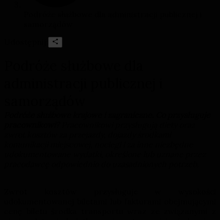
Podróże służbowe dla administracji publicznej i
samorządów
Udostępnij:
Podróże służbowe dla
administracji publicznej i
samorządów
Podróże służbowe krajowe i zagraniczne. Co przysługuje
pracownikowi?
Pracownikowi przysługują diety oraz
zwrot kosztów za przejazdy, dojazdy środkami
komunikacji miejscowej, noclegi i za inne niezbędne
udokumentowane wydatki, określone lub uznane przez
pracodawcę odpowiednio do uzasadnionych potrzeb.
Zwrot kosztów przysługuje w wysokości
udokumentowanej biletami lub fakturami obejmującymi
cenę biletu środka transportu wraz ze związanymi z