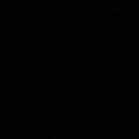
nimi opłatami dodatkowymi, w tym miejscówkami, z
uwzględnieniem posiadanej przez pracownika ulgi na
dany środek transportu, w tym za
bilety lotnicze dla
firm
,
bilety kolejowe dla firm
, czy
bilety autobusowe dla
firm
bez względu na to, z jakiego tytułu ulga
przysługuje, obejmuje także inne niezbędne wydatki
związane z tą podróżą, określone lub uznane przez
pracodawcę w udokumentowanej wysokości. Zwrot
kosztów przysługuje za przejazd w dniu wolnym od
pracy środkiem transportu określonym przez
pracodawcę do miejscowości pobytu stałego lub
czasowego i z powrotem, w przypadku podróży
krajowej trwającej co najmniej 10 dni. Wydatki
określone lub uznane przez pracodawcę to: opłaty za
bagaż, przejazd drogami płatnymi i autostradami,
postój w strefie płatnego parkowania, miejsca
parkingowe oraz inne niezbędne wydatki wiążące się
bezpośrednio z odbywaniem podróży służbowej.
Podróże służbowe krajowe i