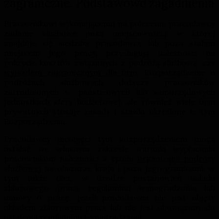
zagraniczne. Podstawowe zagadnienia
Pracownikowi wykonującemu na polecenie pracodawcy
zadanie służbowe poza miejscowością, w której
znajduje się siedziba pracodawcy lub poza stałym
miejscem jego pracy, przysługują należności na
pokrycie kosztów związanych z podróżą służbową, czy
wyjazdem zagranicznym dla firm
. Rozporządzenie o
podróżach służbowych dotyczy pracowników
zatrudnionych w państwowych lub samorządowych
jednostkach sfery budżetowej, ale również wiele firm
prywatnych stosuje zasady i stawki określone w tym
Rozporządzeniu.
Pracodawcy nieobjęci tym Rozporządzeniem mogą
ustalać we własnym zakresie warunki wypłacania
pracownikom należności z tytułu
organizacji podróży
służbowej
na obszarze kraju i poza jego granicami, w
tym także diet, w drodze postanowień układu
zbiorowego pracy, regulaminu wynagradzania lub
umowy o pracę, jeżeli pracodawca nie jest objęty
układem zbiorowym pracy lub nie jest obowiązany do
ustalenia regulaminu wynagradzania.