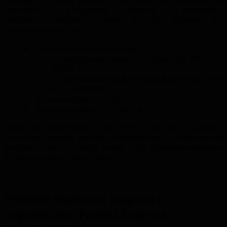
określona w przepisach wydanych na podstawie
odrębnych przepisów, stawka za jeden kilometr nie
może być wyższa niż:
dla samochodu osobowego:
o pojemności skokowej silnika do 900 cm3
– 0,5214 zł,
o pojemności skokowej silnika powyżej 900
cm3 – 0,8358 zł,
dla motocykla – 0,2302 zł,
dla motoroweru – 0,1382 zł.
Jeżeli przedstawienie dokumentu nie jest możliwe,
pracownik składa pisemne oświadczenie o dokonanym
wydatku i przyczynach braku jego udokumentowania
(brak rachunku, faktury itp.).
Podróże służbowe krajowe i
zagraniczne. Podróż krajowa.