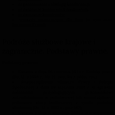
organizowanie i obsługę konferencji
,
organizację konferencji naukowych
,
organizację kongresów
,
wyjazdy integracyjne dla firm
(w tym m.in.
Incentive Travel
).
Podróże służbowe krajowe i
zagraniczne. Podstawy prawne.
Podstawy prawne:
Ustawa z dnia 26 czerwca 1974 r. Kodeks pracy
(Dz. U. z 1998 r., Nr 21, poz. 94 z późn. zm.);
Rozporządzenie Ministra Pracy i Polityki
Społecznej z dnia 29 stycznia 2013 r. w sprawie
należności przysługujących pracownikowi
zatrudnionemu w państwowej lub samorządowej
jednostce sfery budżetowej z tytułu podróży
służbowej (Dz. U. z 2013 r., poz.167);
Ustawa z dnia 6 września 2001 r. o transporcie