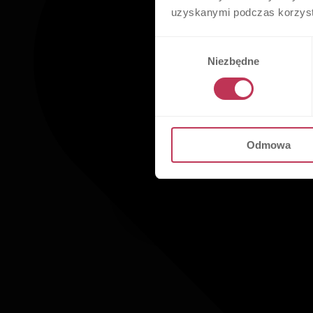
uzyskanymi podczas korzysta
Wybór
Niezbędne
zgody
Odmowa