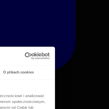
O plikach cookies
ołecznościowe i analizować
artnerom społecznościowym,
anymi od Ciebie lub