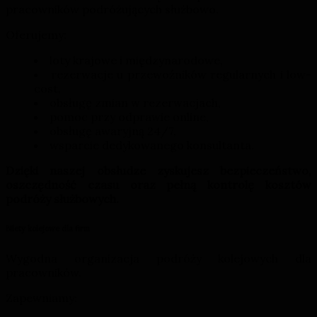
pracowników podróżujących służbowo.
Oferujemy:
loty krajowe i międzynarodowe,
rezerwacje u przewoźników regularnych i low-
cost,
obsługę zmian w rezerwacjach,
pomoc przy odprawie online,
obsługę awaryjną 24/7,
wsparcie dedykowanego konsultanta.
Dzięki naszej obsłudze zyskujesz bezpieczeństwo,
oszczędność czasu oraz pełną kontrolę kosztów
podróży służbowych.
Bilety kolejowe dla firm
Wygodna organizacja podróży kolejowych dla
pracowników.
Zapewniamy: