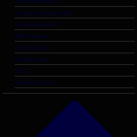
Podróże służbowe
Organizacja konferencji
Rezerwacja hoteli
Bilety lotnicze
Bilety kolejowe
Ubezpieczenia
MICE
Incentive Travel
Leaflet
|
©
OpenStreetMap
contributors ©
CARTO
+
−