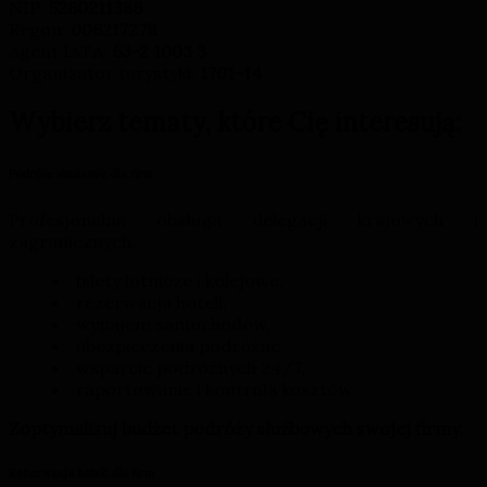
NIP:
5260211386
Regon:
006217278
Agent IATA:
63-2 1003 3
Organizator turystyki:
1701-14
Wybierz tematy, które Cię interesują:
Podróże służbowe dla firm
Profesjonalna obsługa delegacji krajowych i
zagranicznych.
bilety lotnicze i kolejowe,
rezerwacja hoteli,
wynajem samochodów,
ubezpieczenia podróżne,
wsparcie podróżnych 24/7,
raportowanie i kontrola kosztów.
Zoptymalizuj budżet podróży służbowych swojej firmy.
Rezerwacja hoteli dla firm