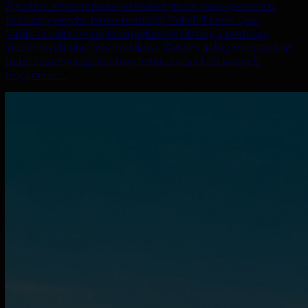
Zgodnie z warunkami określonymi w postępowaniu
przetargowym, biuro podróży Polish Travel Quo
Vadis zrealizowało kompleksową obsługę podróży
służbowych dla pracowników. Zakres usług obejmował
m.in. rezerwację biletów lotniczych i kolejowych,
organizac...