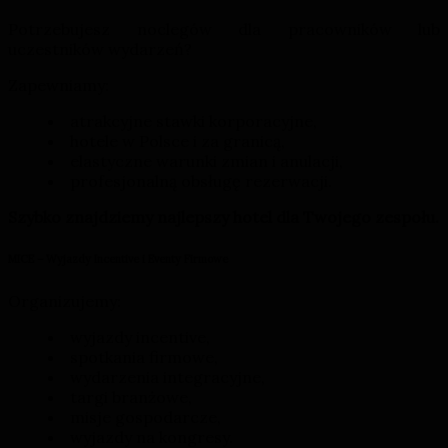
Potrzebujesz noclegów dla pracowników lub
uczestników wydarzeń?
Zapewniamy:
atrakcyjne stawki korporacyjne,
hotele w Polsce i za granicą,
elastyczne warunki zmian i anulacji,
profesjonalną obsługę rezerwacji.
Szybko znajdziemy najlepszy hotel dla Twojego zespołu.
MICE – Wyjazdy Incentive i Eventy Firmowe
Organizujemy:
wyjazdy incentive,
spotkania firmowe,
wydarzenia integracyjne,
targi branżowe,
misje gospodarcze,
wyjazdy na kongresy.