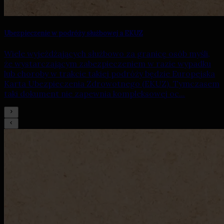
Ubezpieczenie w podróży służbowej a EKUZ
Wiele wyjeżdżających służbowo za granicę osób myśli,
że wystarczającym zabezpieczeniem w razie wypadku
lub choroby w trakcie takiej podróży będzie Europejska
Karta Ubezpieczenia Zdrowotnego (EKUZ). Tymczasem
taki dokument nie zapewnia kompleksowej oc...