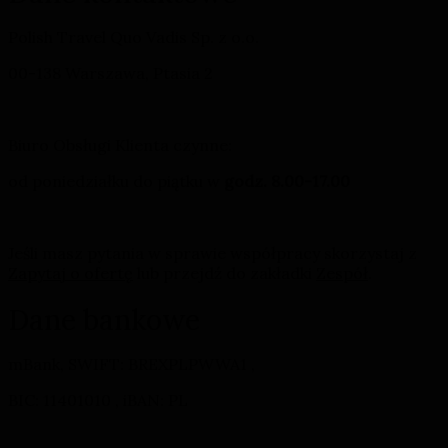
Polish Travel Quo Vadis Sp. z o.o.
00-138 Warszawa, Ptasia 2
Biuro Obsługi Klienta czynne:
od poniedziałku do piątku w
godz. 8.00-17.00
Jeśli masz pytania w sprawie współpracy skorzystaj z
Zapytaj o ofertę
lub przejdź do zakładki
Zespół
.
Dane bankowe
mBank, SWIFT: BREXPLPWWA1 ,
BIC: 11401010 , iBAN: PL