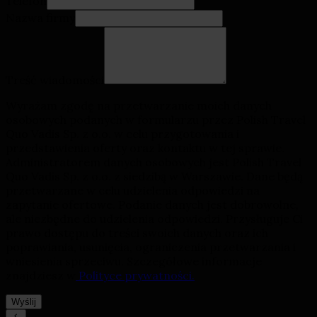
Telefon
Nazwa firmy
Treść wiadomości
Wyrażam zgodę na przetwarzanie moich danych
osobowych podanych w formularzu przez Polish Travel
Quo Vadis Sp. z o.o. w celu przygotowania i
przedstawienia oferty oraz kontaktu w tej sprawie.
Administratorem danych osobowych jest Polish Travel
Quo Vadis Sp. z o.o. z siedzibą w Warszawie. Dane będą
przetwarzane w celu udzielenia odpowiedzi na
zapytanie ofertowe. Podanie danych jest dobrowolne,
ale niezbędne do udzielenia odpowiedzi. Przysługuje Ci
prawo dostępu do treści swoich danych oraz ich
poprawiania, usunięcia, ograniczenia przetwarzania i
wniesienia sprzeciwu. Szczegółowe informacje
znajdziesz w
Polityce prywatności.
Wyślij