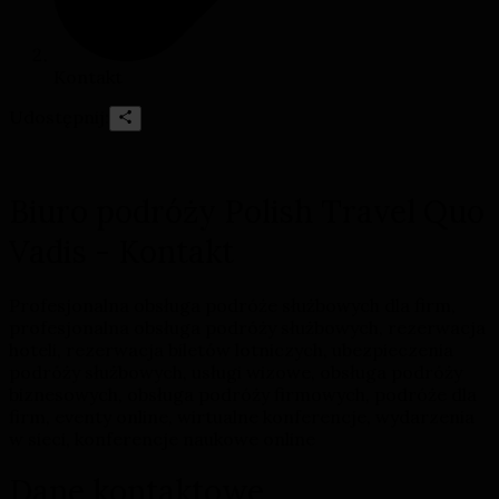
Kontakt
Udostępnij:
Biuro podróży Polish Travel Quo
Vadis - Kontakt
Profesjonalna obsługa podróże służbowych dla firm,
profesjonalna obsługa podróży służbowych, rezerwacja
hoteli, rezerwacja biletów lotniczych, ubezpieczenia
podróży służbowych, usługi wizowe, obsługa podróży
biznesowych, obsługa podróży firmowych, podróże dla
firm, eventy online, wirtualne konferencje, wydarzenia
w sieci, konferencje naukowe online
Dane kontaktowe