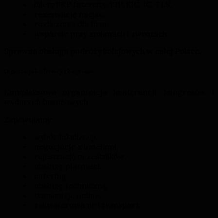
bilety PKP Intercity: EIP, EIC, IC, TLK,
rezerwację miejsc,
rozliczenia dla firm,
wsparcie przy zmianach i zwrotach.
Sprawna obsługa podróży kolejowych w całej Polsce.
Organizacja konferencji i kongresów
Kompleksowa organizacja konferencji, kongresów i
wydarzeń branżowych.
Zapewniamy:
wybór lokalizacji,
negocjacje z hotelami,
rejestrację uczestników,
obsługę płatności,
catering,
obsługę techniczną,
transmisje online,
zakwaterowanie i transport.