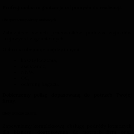
Profesjonalna organizacja od pomysłu do realizacji.
Ubezpieczenia podróży służbowych
Zabezpiecz swoich pracowników podczas wyjazdów
krajowych i zagranicznych.
Ochrona obejmuje między innymi:
koszty leczenia,
assistance,
NNW,
OC,
ochronę bagażu.
Dobierzemy polisę dopasowaną do potrzeb Twojej
firmy.
Bilety lotnicze dla firm
Zapewniamy kompleksową obsługę podróży lotniczych
dla biznesu, dostosowaną do potrzeb firm oraz