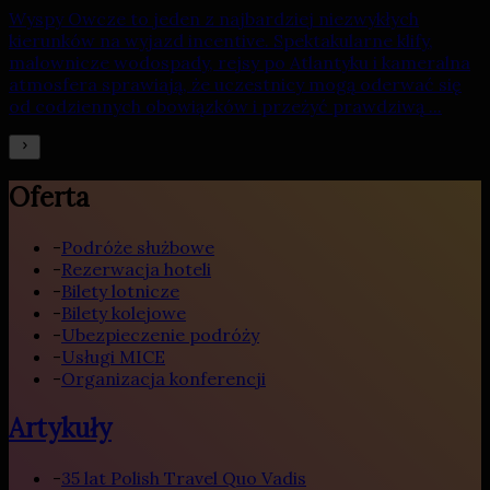
Wyspy Owcze to jeden z najbardziej niezwykłych
kierunków na wyjazd incentive. Spektakularne klify,
malownicze wodospady, rejsy po Atlantyku i kameralna
atmosfera sprawiają, że uczestnicy mogą oderwać się
od codziennych obowiązków i przeżyć prawdziwą ...
Oferta
-
Podróże służbowe
-
Rezerwacja hoteli
-
Bilety lotnicze
-
Bilety kolejowe
-
Ubezpieczenie podróży
-
Usługi MICE
-
Organizacja konferencji
Artykuły
-
35 lat Polish Travel Quo Vadis