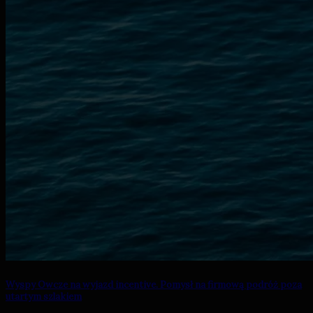
Wyspy Owcze na wyjazd incentive. Pomysł na firmową podróż poza
utartym szlakiem