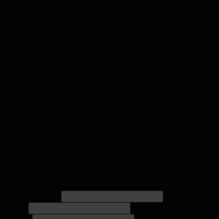
Jeden partner odpowiedzialny za całe wydarzenie.
Incentive Travel - Grupowe wyjazdy motywacyjne dla firm
Incentive Travel - Grupowe wyjazdy motywacyjne dla
firm
Inne zapytanie
Nie znalazłeś odpowiedniej kategorii?
Opisz swoje potrzeby, a przygotujemy indywidualną
ofertę dla Twojej firmy.
Otrzymaj bezpłatną wycenę w ciągu 24 godzin.
Skontaktuj się z ekspertami Polish Travel Quo Vadis.
Wypełnij formularz:
Imię i nazwisko
E-mail