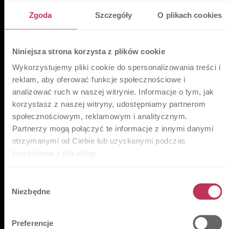
tym także grupowych biletów lotniczych oferujemy
Zgoda
Szczegóły
O plikach cookies
kompleksową informację o wszystkich możliwych
połączeniach lotniczych na świecie wraz ze
sprawdzeniem dostępności i ceny, optymalizację
podróży pod kątem trasy, czasu oczekiwania na
Niniejsza strona korzysta z plików cookie
lotniskach tranzytowych.
Wykorzystujemy pliki cookie do spersonalizowania treści i
reklam, aby oferować funkcje społecznościowe i
Zakup biletów lotniczych na
analizować ruch w naszej witrynie. Informacje o tym, jak
firmę
korzystasz z naszej witryny, udostępniamy partnerom
społecznościowym, reklamowym i analitycznym.
Jeżeli planują Państwo zakup biletów lotniczych na firmę
Partnerzy mogą połączyć te informacje z innymi danymi
w ramach kompleksowej obsługi podróży służbowych,
otrzymanymi od Ciebie lub uzyskanymi podczas
podróży biznesowych, podróży firmowych
zapraszamy
korzystania z ich usług.
do kontaktu z naszymi specjalistami i doradcami
.
Polish Travel Quo Vadis od 1997 roku, od kiedy
biuro
Wybór
podróży dla firm
zostało członkiem IATA, kładzie nacisk
Niezbędne
zgody
na profesjonalną i kompleksową obsługę wszelkich
zamówień związanych z podróżami lotniczymi,
rezerwacją i sprzedażą biletów lotniczych IATA oraz
Preferencje
LOW Cost dla firm, zarówno dla pojedynczych