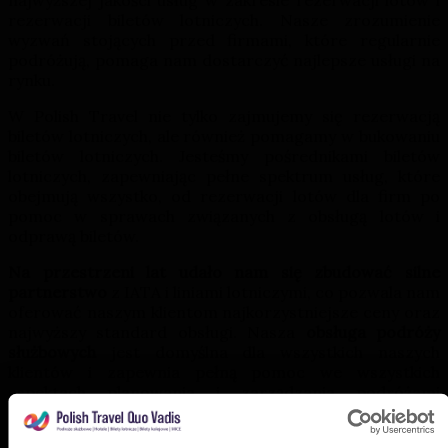
rezerwacji biletów lotniczych. Nasze zrozumienie
wyzwań stojących przed firmami, które regularnie
podróżują, pomaga nam dostarczyć najlepsze usługi na
rynku.
W Polish Travel nie tylko zajmujemy się rezerwacją
biletów lotniczych, ale również pomagamy w bukowaniu
biletów lotniczych. Jesteśmy pośrednikami biletów
lotniczych, zapewniając pełne spektrum usług, które
obejmują wszystko, od rezerwacji lotów dla firm po
pomoc w sprawach związanych z obsługą lotów i
odprawą biletów.
Na przestrzeni lat udało nam się zbudować silne
partnerstwo
z IATA i liniami lotniczymi, co pozwala nam
oferować naszym klientom najkorzystniejsze ceny oraz
najwyższy standard obsługi. Nasza
obsługa podróży
służbowych
jest domyślna dla wszystkich naszych
klientów i zapewnia pełną pomoc we wszystkich
aspektach planowania i zarządzania podróżami
służbowymi.
W zakresie rezerwacji biletów lotniczych dla firm, w