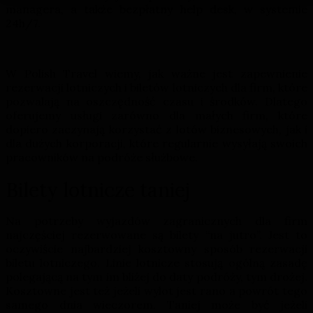
managera, a także bezpłatny help desk, w systemie
24h/7.
W Polish Travel wiemy, jak ważne jest zapewnienie
rezerwacji lotniczych i biletów lotniczych dla firm, które
pozwalają na oszczędność czasu i środków. Dlatego
oferujemy usługi zarówno dla małych firm, które
dopiero zaczynają korzystać z lotów biznesowych, jak i
dla dużych korporacji, które regularnie wysyłają swoich
pracowników na podróże służbowe.
Bilety lotnicze taniej
Na potrzeby wyjazdów zagranicznych dla firm
najczęściej rezerwowane są bilety “na jutro”. Jest to
oczywiście najbardziej kosztowny sposób rezerwacji
biletu lotniczego. Linie lotnicze stosują ogólną zasadę
polegającą na tym im bliżej do daty podróży, tym drożej.
Kosztowne jest też jeżeli wylot jest rano a powrót tego
samego dnia wieczorem. Taniej może być jeżeli