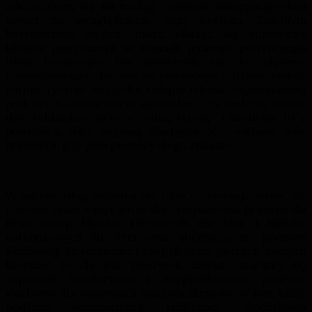
zdecydujemy się na nocleg i powrót następnego dnia
nawet po uwzględnieniu ceny noclegu. Kolejnym
kosztownym błędem może okazać się kupowanie
biletów powrotnych w ramach jednego powrotnego
biletu lotniczego. Nie zgłoszenie się do odprawy
rozpoczynającej podróż na pierwszym odcinku anuluje
automatycznie wszystkie kolejne odcinki zaplanowanej
podróży. Czasami warto sprawdzić, czy nie będą tańsze
dwa oddzielne bilety w jedną stronę. Umożliwia to z
pewnością dużo większą elastyczność i większe pole
manewru, gdy plan podróży ulega zmianie.
W zakres usług wchodzi nie tylko rezerwacja lotów, ale
również rezerwacja hoteli dla firmrezerwacja hoteli dla
firm, zakup biletów kolejowych dla firm i biletów
autobusowych dla firm oraz ubezpieczenie podróży
służbowej. Zrozumienie i zaspokojenie potrzeb naszych
klientów to dla nas priorytet. Zawsze staramy się
zapewnić komfortowe i bezproblemowe podróże
służbowe dla wszystkich naszych klientów, w tym także
podróże administracji publicznej. Dodatkowo