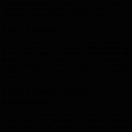
obsługę programów lojalnościowych Klienta, raporty
okresowe i inne szczegółowe usługi. Jesteśmy
akredytowanym agentem IATA od 1997 roku.
Bilety lotnicze
Czy Twoi pracownicy często udają się w zagraniczne
podróże służbowe? W takim razie
bilety lotnicze dla
firm to opcja, która z pewnością przypadnie im do
gustu
. Jako firma zajmująca się dystrybuowaniem dla
naszych klientów biletów na podróże w różne kierunki,
możemy zaproponować wyłącznie najlepsze
rozwiązania.
Bilety lotnicze dla firm – co
proponujemy?
Jako firma z wieloletnim doświadczeniem rozumiemy,
jak kluczowe mogą być bilety na podróże służbowe.
Dlatego dążymy do zapewnienia naszym klientom
najwyższej jakości usług w zakresie rezerwacji lotów i