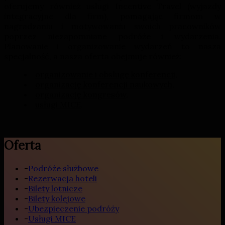
oferujemy również usługi Incentive Travel (wyjazdy
integracyjne dla firm), pomagając firmom w
nagradzaniu i motywowaniu swoich pracowników
poprzez niezapomniane podróże i wydarzenia.
Planowanie i organizowanie wydarzeń to nasza
specjalność, a nasza oferta obejmuje również:
organizowanie i obsługę konferencji
,
organizację konferencji naukowych
,
organizację kongresów
,
usługi MICE
.
Oferta
-
Podróże służbowe
-
Rezerwacja hoteli
-
Bilety lotnicze
-
Bilety kolejowe
-
Ubezpieczenie podróży
-
Usługi MICE