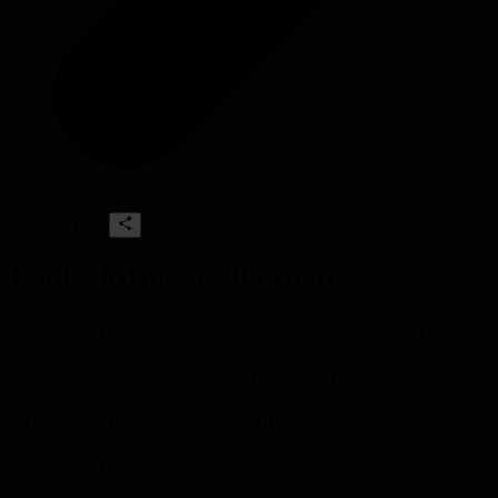
Bilety lotnicze
Udostępnij:
Bilety lotnicze dla firm
Oferujemy bilety lotnicze przewoźników zrzeszonych w
IATA oraz tzw. tanich przewoźników lub low cost
carriers. Oferujemy bilety na trasach krajowych i
międzynarodowych. Usługa ta obejmuje rezerwację i
zmianę rezerwacji przed wystawieniem biletu
lotniczego, i wystawienie biletu lotniczego, wybór
miejsca w samolocie, odprawę przed lotem check-in,
telefon alarmowy help-desk w systemie 24h/7, obsługę
zmian rezerwacji w trakcie podróży, obsługę reklamacji,