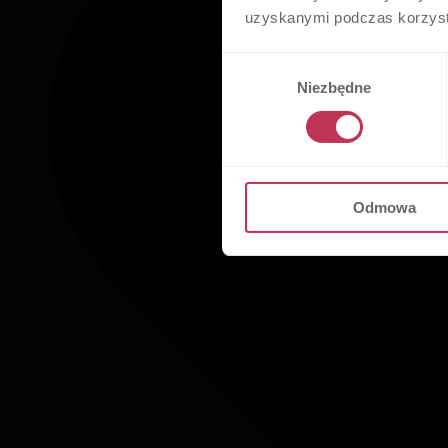
uzyskanymi podczas korzysta
Wybór
Niezbędne
zgody
Odmowa