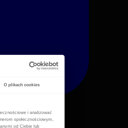
O plikach cookies
ołecznościowe i analizować
artnerom społecznościowym,
anymi od Ciebie lub