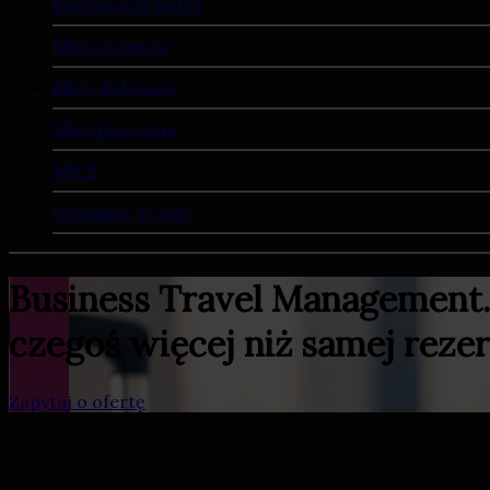
Rezerwacja hoteli
Bilety lotnicze
Bilety kolejowe
Ubezpieczenia
MICE
Incentive Travel
Business Travel Management.
czegoś więcej niż samej reze
Zapytaj o ofertę